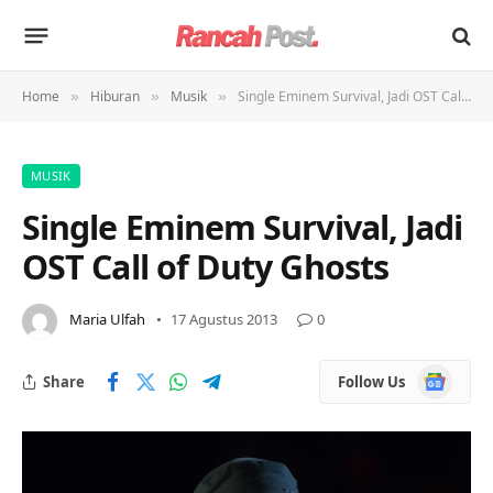
Home
Hiburan
Musik
Single Eminem Survival, Jadi OST Call of Duty Ghosts
»
»
»
MUSIK
Single Eminem Survival, Jadi
OST Call of Duty Ghosts
Maria Ulfah
17 Agustus 2013
0
Google
Share
Follow Us
News