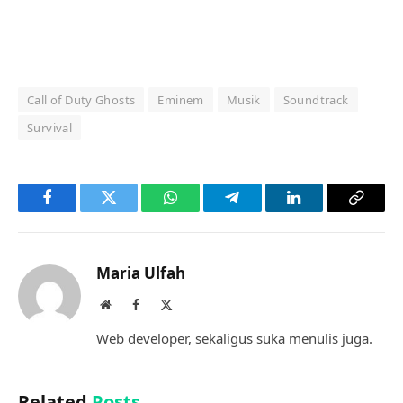
Call of Duty Ghosts
Eminem
Musik
Soundtrack
Survival
Facebook
Twitter
WhatsApp
Telegram
LinkedIn
Copy
Link
Maria Ulfah
Website
Facebook
X
(Twitter)
Web developer, sekaligus suka menulis juga.
Related
Posts