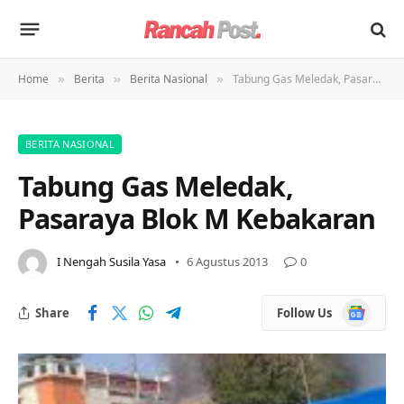
Home
Berita
Berita Nasional
Tabung Gas Meledak, Pasaraya Blok M Kebakaran
»
»
»
BERITA NASIONAL
Tabung Gas Meledak,
Pasaraya Blok M Kebakaran
I Nengah Susila Yasa
6 Agustus 2013
0
Google
Share
Follow Us
News