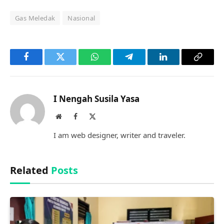
Gas Meledak
Nasional
Facebook
Twitter
WhatsApp
Telegram
LinkedIn
Copy
Link
I Nengah Susila Yasa
Website
Facebook
X
(Twitter)
I am web designer, writer and traveler.
Related
Posts