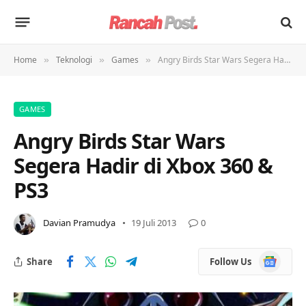
Home
Teknologi
Games
Angry Birds Star Wars Segera Hadir di Xbox 360 & PS3
»
»
»
GAMES
Angry Birds Star Wars
Segera Hadir di Xbox 360 &
PS3
Davian Pramudya
19 Juli 2013
0
Google
Share
Follow Us
News