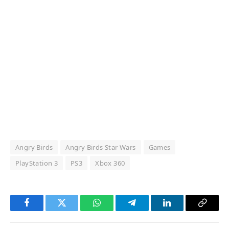
Angry Birds
Angry Birds Star Wars
Games
PlayStation 3
PS3
Xbox 360
Facebook
Twitter
WhatsApp
Telegram
LinkedIn
Copy
Link