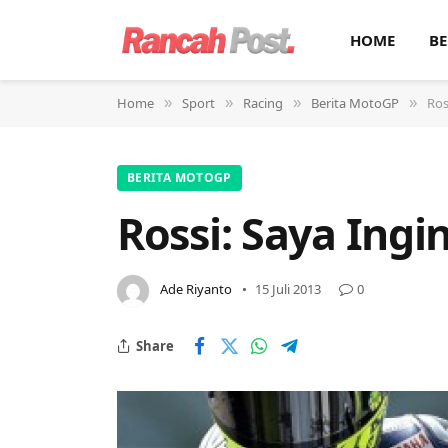
HOME
BE
Home
Sport
Racing
Berita MotoGP
Ros
»
»
»
»
BERITA MOTOGP
Rossi: Saya Ingi
Ade Riyanto
15 Juli 2013
0
Share