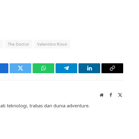
The Doctor
Valentino Rossi
acebook
Twitter
WhatsApp
Telegram
LinkedIn
Copy
Link
Website
Facebook
X
(Twitter)
hati teknologi, trabas dan dunia adventure.