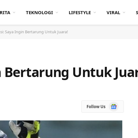
RITA
TEKNOLOGI
LIFESTYLE
VIRAL
si: Saya Ingin Bertarung Untuk Juara!
n Bertarung Untuk Jua
Google
Follow Us
News