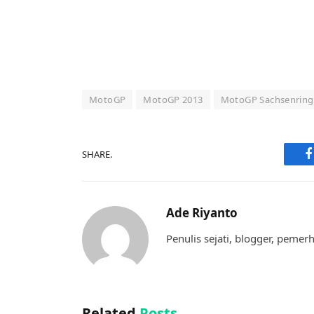
MotoGP
MotoGP 2013
MotoGP Sachsenring
SHARE.
F
Ade Riyanto
Penulis sejati, blogger, pemer
Related
Posts