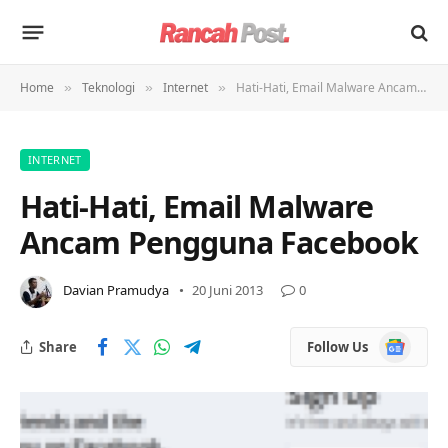
Home
Teknologi
Internet
Hati-Hati, Email Malware Ancam Pengguna Facebook
»
»
»
INTERNET
Hati-Hati, Email Malware
Ancam Pengguna Facebook
Davian Pramudya
20 Juni 2013
0
Google
Share
Follow Us
News