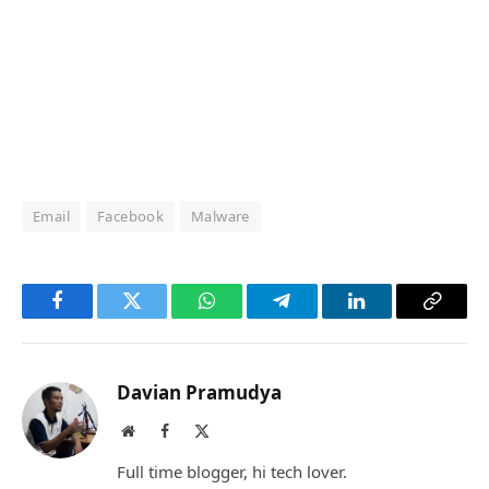
Email
Facebook
Malware
Facebook
Twitter
WhatsApp
Telegram
LinkedIn
Copy
Link
Davian Pramudya
Website
Facebook
X
(Twitter)
Full time blogger, hi tech lover.