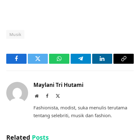
Musik
Facebook
Twitter
WhatsApp
Telegram
LinkedIn
Copy
Link
Maylani Tri Hutami
Website
Facebook
X
(Twitter)
Fashionista, modist, suka menulis terutama
tentang selebriti, musik dan fashion.
Related
Posts