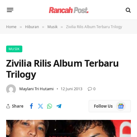
Home
Hiburan
Musik
Zivilia Rilis Album Terbaru Trilogy
»
»
»
MUSIK
Zivilia Rilis Album Terbaru
Trilogy
Maylani Tri Hutami
12 Juni 2013
0
Google
Share
Follow Us
News