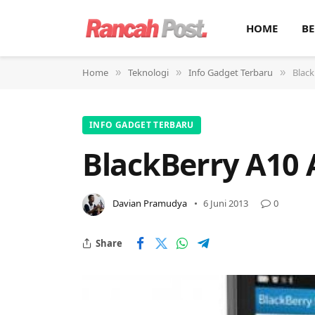
HOME
BE
Home
Teknologi
Info Gadget Terbaru
Black
»
»
»
INFO GADGET TERBARU
BlackBerry A10 
Davian Pramudya
6 Juni 2013
0
Share