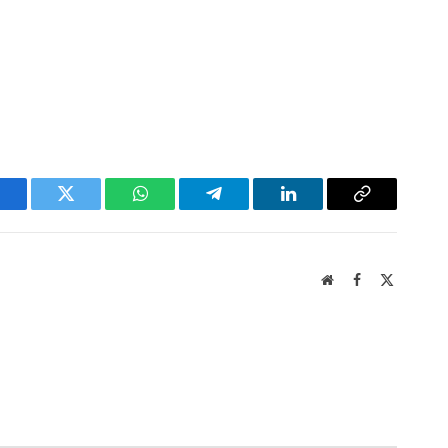
acebook
Twitter
WhatsApp
Telegram
LinkedIn
Copy
Link
Website
Facebook
X
(Twitter)