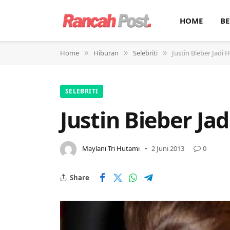
HOME
BE
Home
Hiburan
Selebriti
Justin Bieber Jadi
»
»
»
SELEBRITI
Justin Bieber J
Maylani Tri Hutami
2 Juni 2013
0
Share