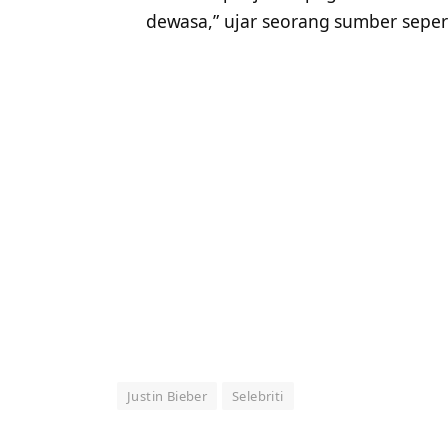
dewasa,” ujar seorang sumber sepert
Justin Bieber
Selebriti