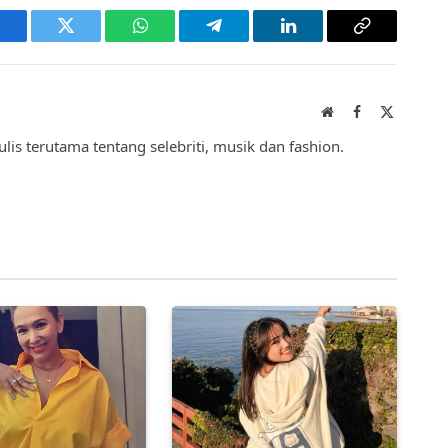
acebook
Twitter
WhatsApp
Telegram
LinkedIn
Copy
Link
Website
Facebook
X
(Twitter)
lis terutama tentang selebriti, musik dan fashion.