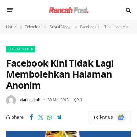
Home
Teknologi
Sosial Media
Facebook Kini Tidak Lagi Membolehkan Halaman Anonim
»
»
»
SOSIAL MEDIA
Facebook Kini Tidak Lagi
Membolehkan Halaman
Anonim
Maria Ulfah
30 Mei 2013
0
Google
Share
Follow Us
News