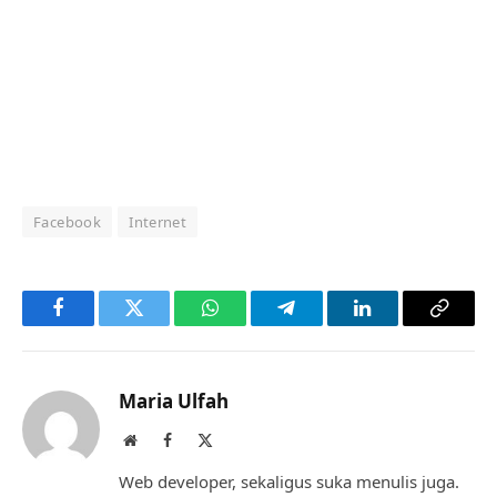
Facebook
Internet
Facebook
Twitter
WhatsApp
Telegram
LinkedIn
Copy
Link
Maria Ulfah
Website
Facebook
X
(Twitter)
Web developer, sekaligus suka menulis juga.