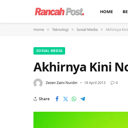
HOME
BE
Home
Teknologi
Sosial Media
Akhirnya Kin
»
»
»
SOSIAL MEDIA
Akhirnya Kini N
Zezen Zaini Nurdin
18 April 2013
0
Share