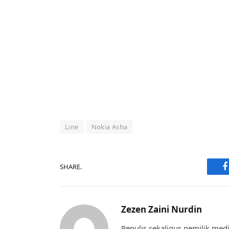
Line
Nokia Asha
SHARE.
F
Zezen Zaini Nurdin
Penulis sekaligus pemilik medi