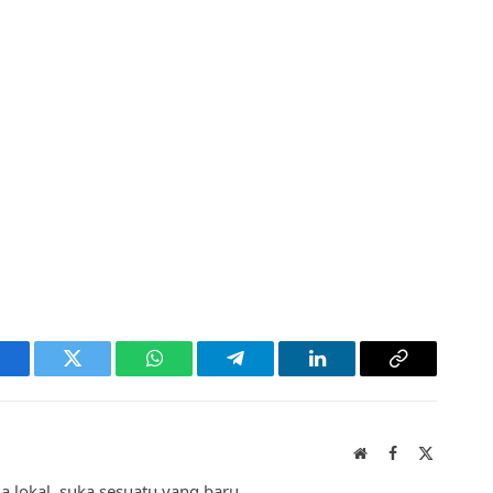
acebook
Twitter
WhatsApp
Telegram
LinkedIn
Copy
Link
Website
Facebook
X
(Twitter)
a lokal, suka sesuatu yang baru.