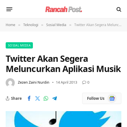
Home
Teknologi
Sosial Media
Twitter Akan Segera Meluncurkan Aplikasi Musik
»
»
»
SOSIAL MEDIA
Twitter Akan Segera
Meluncurkan Aplikasi Musik
Zezen Zaini Nurdin
14 April 2013
0
Google
Share
Follow Us
News