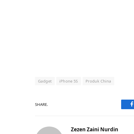
Gadget
iPhone 5S
Produk China
SHARE.
F
Zezen Zaini Nurdin