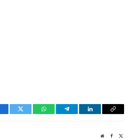
acebook
Twitter
WhatsApp
Telegram
LinkedIn
Copy
Link
Website
Facebook
X