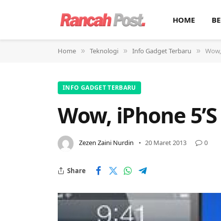
HOME
BE
Home
Teknologi
Info Gadget Terbaru
Wow, 
»
»
»
INFO GADGET TERBARU
Wow, iPhone 5’S 
Zezen Zaini Nurdin
20 Maret 2013
0
Share