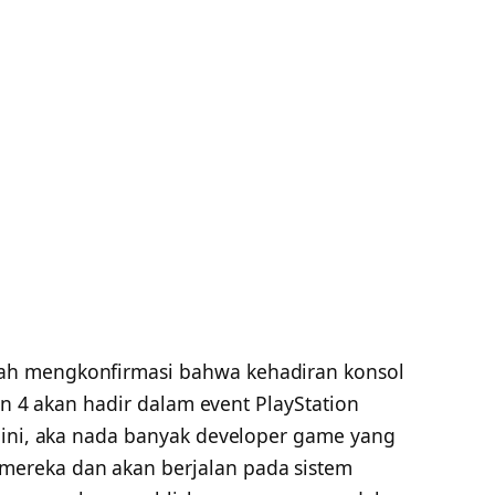
ah mengkonfirmasi bahwa kehadiran konsol
ion 4 akan hadir dalam event PlayStation
 ini, aka nada banyak developer game yang
ereka dan akan berjalan pada sistem