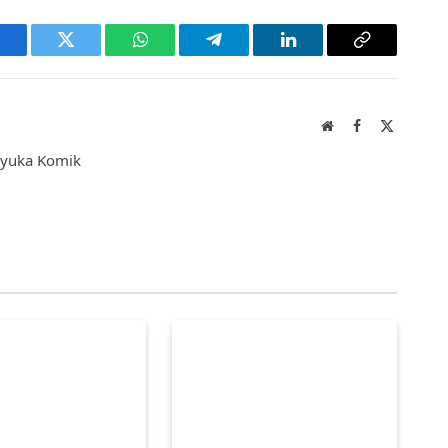
acebook
Twitter
WhatsApp
Telegram
LinkedIn
Copy
Link
Website
Facebook
X
(Twitter)
enyuka Komik