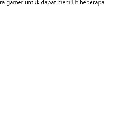
a gamer untuk dapat memilih beberapa