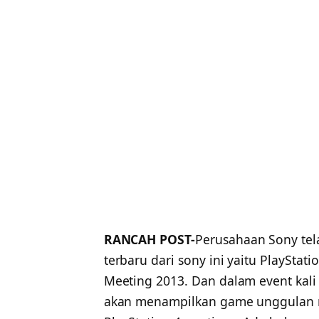
RANCAH POST-
Perusahaan Sony tel
terbaru dari sony ini yaitu PlayStat
Meeting 2013. Dan dalam event kali
akan menampilkan game unggulan m