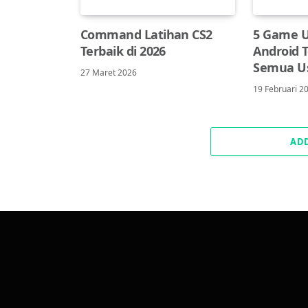
Command Latihan CS2
5 Game U
Terbaik di 2026
Android 
Semua U
27 Maret 2026
19 Februari 2
AD