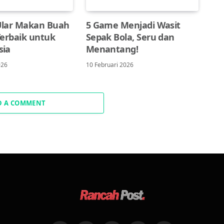
lar Makan Buah
5 Game Menjadi Wasit
Terbaik untuk
Sepak Bola, Seru dan
sia
Menantang!
026
10 Februari 2026
D A COMMENT