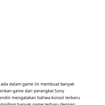
 ada dalam game ini membuat banyak
ainkan game dari perangkat Sony
 sendiri mengatakan bahwa konsol terbaru
ampilkan banyak game terbaru dengan