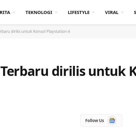
RITA
TEKNOLOGI
LIFESTYLE
VIRAL
aru dirilis untuk Konsol Playstation 4
erbaru dirilis untuk 
Google
Follow Us
News