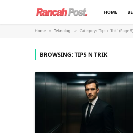
HOME
BE
Home
Teknologi
Category: "Tips n Trik" (Page 5
»
»
BROWSING:
TIPS N TRIK