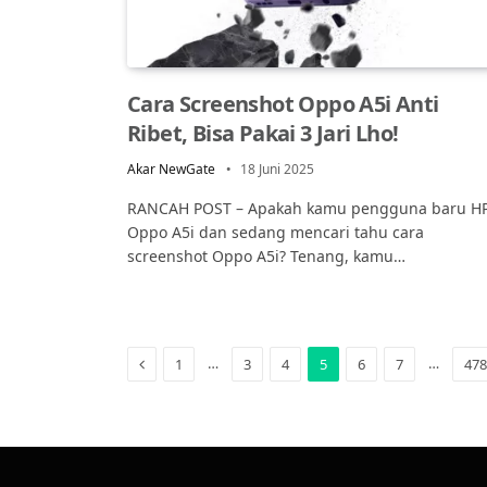
Cara Screenshot Oppo A5i Anti
Ribet, Bisa Pakai 3 Jari Lho!
Akar NewGate
18 Juni 2025
RANCAH POST – Apakah kamu pengguna baru H
Oppo A5i dan sedang mencari tahu cara
screenshot Oppo A5i? Tenang, kamu…
Previous
…
…
1
3
4
5
6
7
478