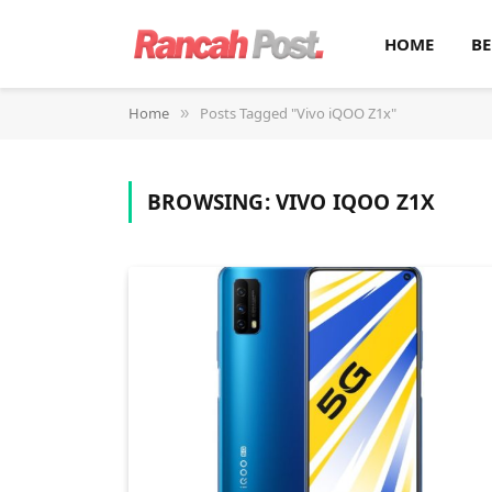
HOME
BE
Home
Posts Tagged "Vivo iQOO Z1x"
»
BROWSING:
VIVO IQOO Z1X