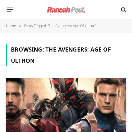
Home
Posts Tagged "The Avengers: Age Of Ultron"
»
BROWSING:
THE AVENGERS: AGE OF
ULTRON