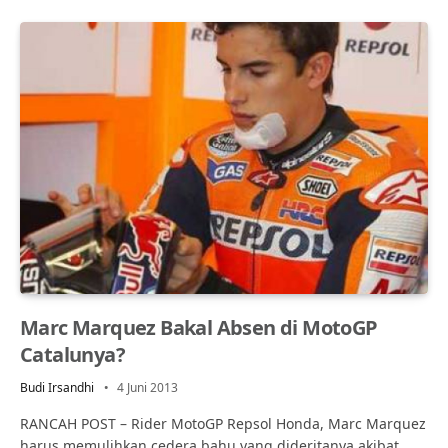
Marc Marquez Bakal Absen di MotoGP
Catalunya?
Budi Irsandhi
4 Juni 2013
RANCAH POST – Rider MotoGP Repsol Honda, Marc Marquez
harus memulihkan cedera bahu yang dideritanya akibat