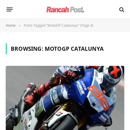
Home
Posts Tagged "MotoGP Catalunya" (Page 4)
»
BROWSING:
MOTOGP CATALUNYA