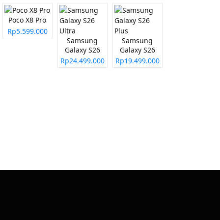
Poco X8 Pro
Rp5.599.000
Samsung
Samsung
Galaxy S26
Galaxy S26
Ultra
Plus
Rp24.499.000
Rp19.499.000