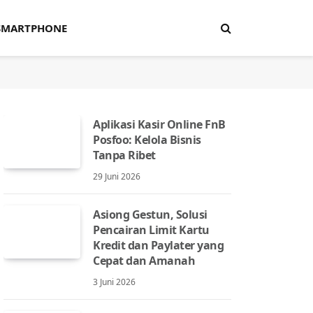
SMARTPHONE
Aplikasi Kasir Online FnB
Posfoo: Kelola Bisnis
Tanpa Ribet
29 Juni 2026
Asiong Gestun, Solusi
Pencairan Limit Kartu
Kredit dan Paylater yang
Cepat dan Amanah
3 Juni 2026