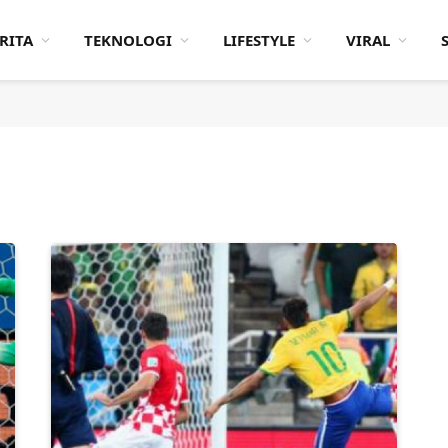
RITA
TEKNOLOGI
LIFESTYLE
VIRAL