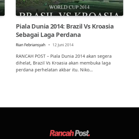
Piala Dunia 2014: Brazil Vs Kroasia
Sebagai Laga Perdana
Rian Febriansyah
12 Juni 2014
RANCAH POST – Piala Dunia 2014 akan segera
dihelat, Brazil Vs Kroasia akan membuka laga
perdana perhelatan akbar itu. Niko…