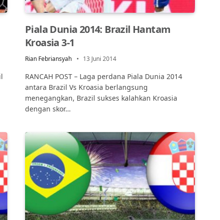
Piala Dunia 2014: Brazil Hantam
Kroasia 3-1
Rian Febriansyah
13 Juni 2014
l
RANCAH POST – Laga perdana Piala Dunia 2014
antara Brazil Vs Kroasia berlangsung
menegangkan, Brazil sukses kalahkan Kroasia
dengan skor…