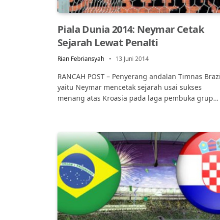
Piala Dunia 2014: Neymar Cetak
Sejarah Lewat Penalti
Rian Febriansyah
13 Juni 2014
RANCAH POST – Penyerang andalan Timnas Brazi
yaitu Neymar mencetak sejarah usai sukses
menang atas Kroasia pada laga pembuka grup…