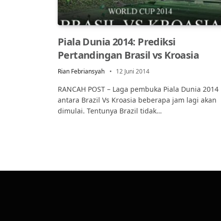
Piala Dunia 2014: Prediksi
Pertandingan Brasil vs Kroasia
Rian Febriansyah
12 Juni 2014
RANCAH POST – Laga pembuka Piala Dunia 2014
antara Brazil Vs Kroasia beberapa jam lagi akan
dimulai. Tentunya Brazil tidak…