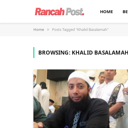
HOME
BE
Home
Posts Tagged "Khalid Basalamah"
»
BROWSING:
KHALID BASALAMA