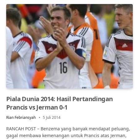
Piala Dunia 2014: Hasil Pertandingan
Prancis vs Jerman 0-1
Rian Febriansyah
5 Juli 2014
RANCAH POST – Benzema yang banyak mendapat peluang,
gagal membawa kemenangan untuk Prancis atas Jerman,