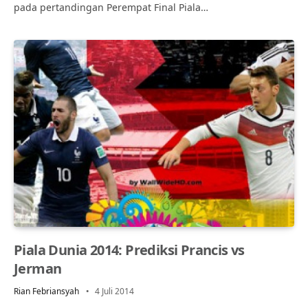
pada pertandingan Perempat Final Piala…
Piala Dunia 2014: Prediksi Prancis vs
Jerman
Rian Febriansyah
4 Juli 2014