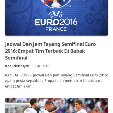
Jadwal Dan Jam Tayang Semifinal Euro
2016: Empat Tim Terbaik Di Babak
Semifinal
Rian Febriansyah
5 Juli 2016
RANCAH POST – Jadwal Dan Jam Tayang Semifinal Euro 2016:
Ajang pesta sepakbola Eropa telah memasuki babak baru,
empat tim akan…