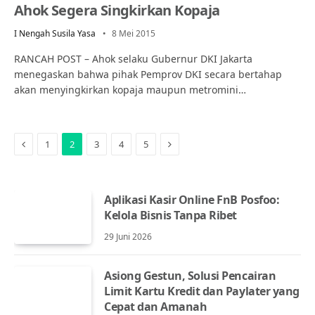
Ahok Segera Singkirkan Kopaja
I Nengah Susila Yasa
8 Mei 2015
RANCAH POST – Ahok selaku Gubernur DKI Jakarta
menegaskan bahwa pihak Pemprov DKI secara bertahap
akan menyingkirkan kopaja maupun metromini…
Previous
Next
1
2
3
4
5
Aplikasi Kasir Online FnB Posfoo:
Kelola Bisnis Tanpa Ribet
29 Juni 2026
Asiong Gestun, Solusi Pencairan
Limit Kartu Kredit dan Paylater yang
Cepat dan Amanah