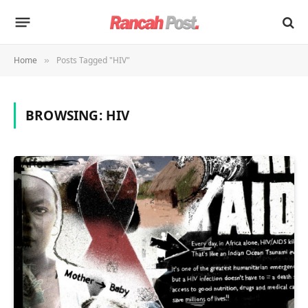
Home
Posts Tagged "HIV"
»
BROWSING:
HIV