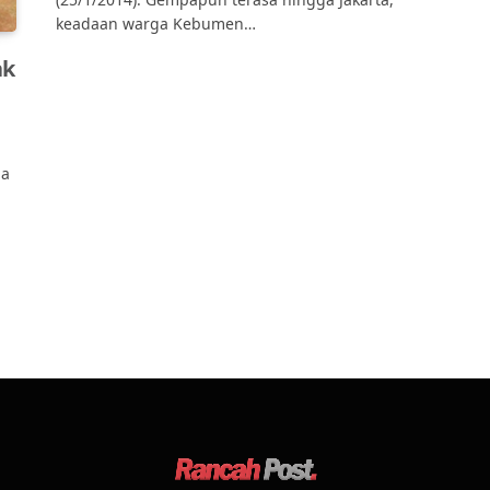
keadaan warga Kebumen…
ak
pa