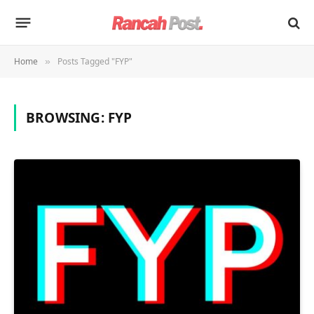
Home
Posts Tagged "FYP"
»
BROWSING:
FYP