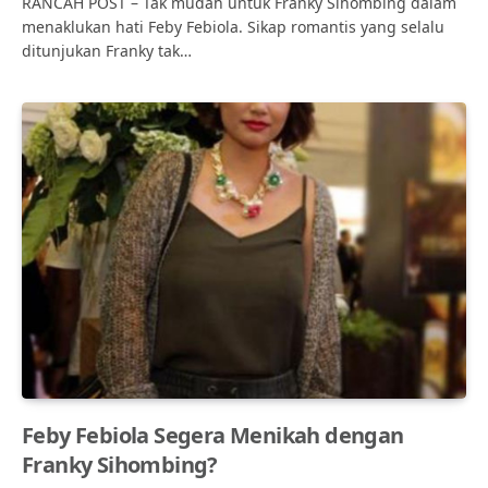
RANCAH POST – Tak mudah untuk Franky Sihombing dalam
menaklukan hati Feby Febiola. Sikap romantis yang selalu
ditunjukan Franky tak…
Feby Febiola Segera Menikah dengan
Franky Sihombing?