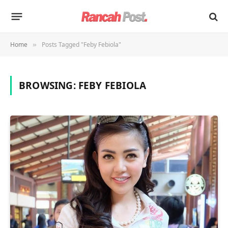
Home
Posts Tagged "Feby Febiola"
»
BROWSING:
FEBY FEBIOLA