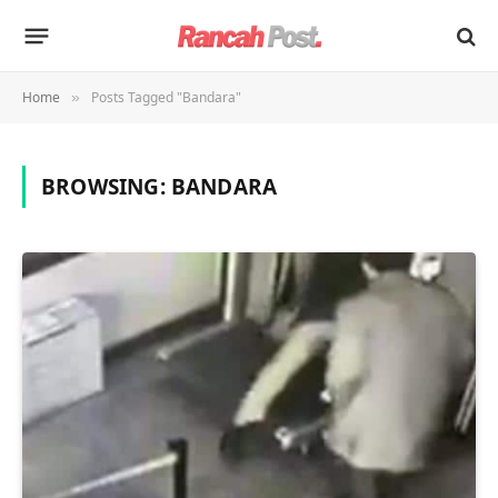
Home
Posts Tagged "Bandara"
»
BROWSING:
BANDARA