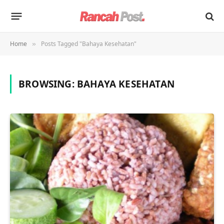
Home
Posts Tagged "Bahaya Kesehatan"
»
BROWSING:
BAHAYA KESEHATAN