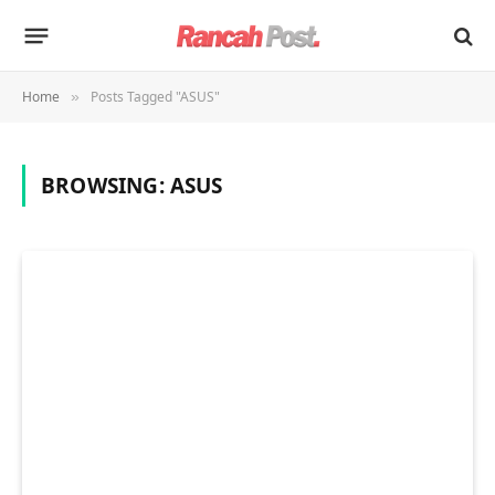
Home
Posts Tagged "ASUS"
»
BROWSING:
ASUS