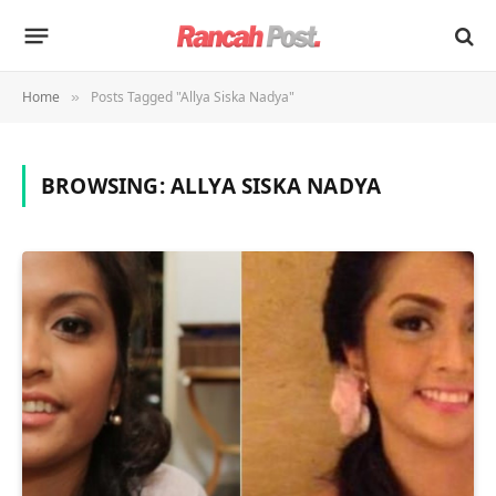
Home
Posts Tagged "Allya Siska Nadya"
»
BROWSING:
ALLYA SISKA NADYA