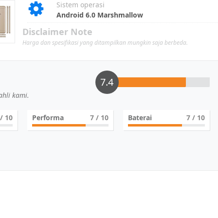
Sistem operasi
Android 6.0 Marshmallow
Disclaimer Note
Harga dan spesifikasi yang ditampilkan mungkin saja berbeda.
7.4
hli kami.
/ 10
Performa
7
/ 10
Baterai
7
/ 10