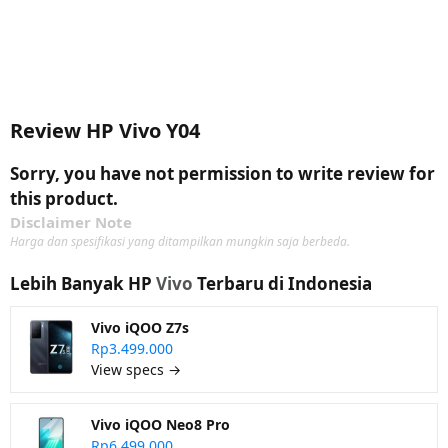
Review HP Vivo Y04
Sorry, you have not permission to write review for
this product.
Disclaimer Note
Harga dan spesifikasi yang ditampilkan mungkin saja berbeda.
Lebih Banyak HP
Vivo
Terbaru di Indonesia
Vivo iQOO Z7s
Rp3.499.000
View specs →
Vivo iQOO Neo8 Pro
Rp6.499.000