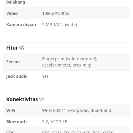
belakang
Video
1080p@30fps
Kamera depan
5 MP, f/2.2, (wide)
Fitur
Fingerprint (side-mounted),
Sensor
accelerometer, proximity
Jack audio
Yes
Konektivitas
WiFi
Wi-Fi 802.11 a/b/g/n/ac, dual-band
Bluetooth
5.2, A2DP, LE
GPS
GPS, GALILEO, GLONASS, BDS, QZSS