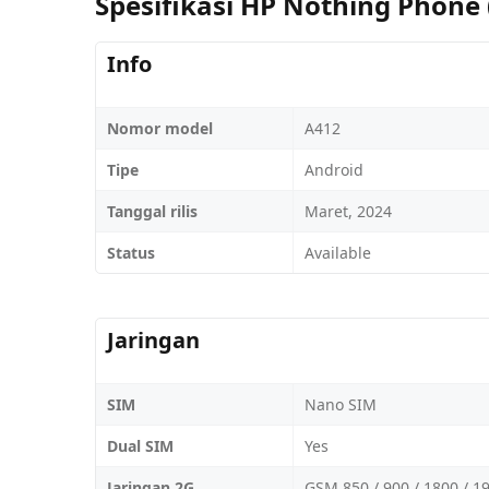
Spesifikasi HP Nothing Phone 
Info
Nomor model
A412
Tipe
Android
Tanggal rilis
Maret, 2024
Status
Available
Jaringan
SIM
Nano SIM
Dual SIM
Yes
Jaringan 2G
GSM 850 / 900 / 1800 / 1