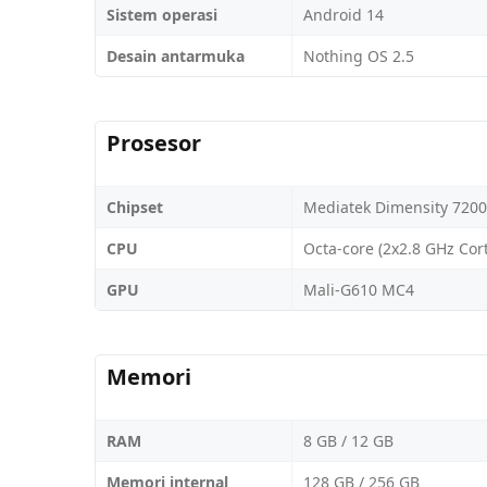
Sistem operasi
Android 14
Desain antarmuka
Nothing OS 2.5
Prosesor
Chipset
Mediatek Dimensity 7200
CPU
Octa-core (2x2.8 GHz Cor
GPU
Mali-G610 MC4
Memori
RAM
8 GB / 12 GB
Memori internal
128 GB / 256 GB