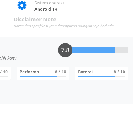
Sistem operasi
Android 14
Disclaimer Note
Harga dan spesifikasi yang ditampilkan mungkin saja berbeda.
7.8
hli kami.
/ 10
Performa
8
/ 10
Baterai
8
/ 10