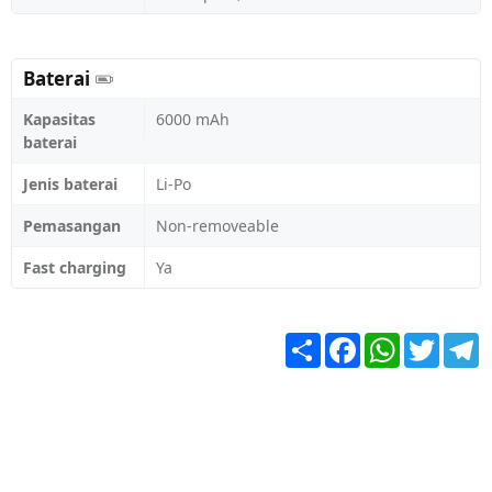
Baterai
Kapasitas
6000 mAh
baterai
Jenis baterai
Li-Po
Pemasangan
Non-removeable
Fast charging
Ya
Share
Facebook
WhatsApp
Twitter
T