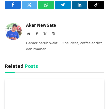
Facebook
Twitter
WhatsApp
Telegram
LinkedIn
Copy
Link
Akar NewGate
Website
Facebook
X
Instagram
(Twitter)
Gamer paruh waktu, One Piece, coffee addict,
dan roamer
Related
Posts