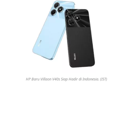
HP Baru Villaon V40s Siap Hadir di Indonesia. (IST)