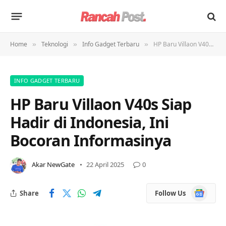
Home
Teknologi
Info Gadget Terbaru
HP Baru Villaon V40s Siap Hadir di Indonesia, Ini Bocoran Informasinya
»
»
»
INFO GADGET TERBARU
HP Baru Villaon V40s Siap
Hadir di Indonesia, Ini
Bocoran Informasinya
Akar NewGate
22 April 2025
0
Google
Share
Follow Us
News