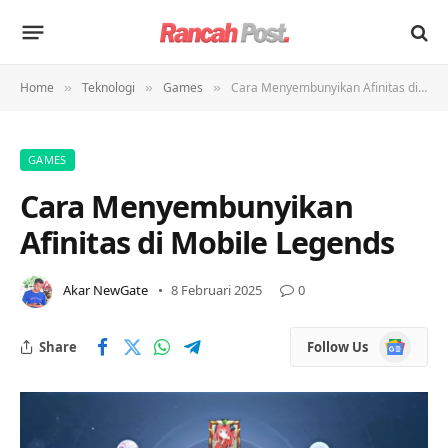
Home
Teknologi
Games
Cara Menyembunyikan Afinitas di Mobile Legends
»
»
»
GAMES
Cara Menyembunyikan
Afinitas di Mobile Legends
Akar NewGate
8 Februari 2025
0
Google
Share
Follow Us
News