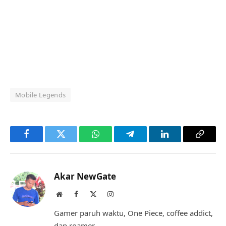
Mobile Legends
Facebook
Twitter
WhatsApp
Telegram
LinkedIn
Copy
Link
Akar NewGate
Website
Facebook
X
Instagram
(Twitter)
Gamer paruh waktu, One Piece, coffee addict,
dan roamer