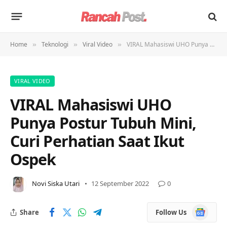
Home
Teknologi
Viral Video
VIRAL Mahasiswi UHO Punya Postur Tubuh Mini, Curi Perhatian Saat Ikut Ospek
»
»
»
VIRAL VIDEO
VIRAL Mahasiswi UHO
Punya Postur Tubuh Mini,
Curi Perhatian Saat Ikut
Ospek
Novi Siska Utari
12 September 2022
0
Google
Share
Follow Us
News