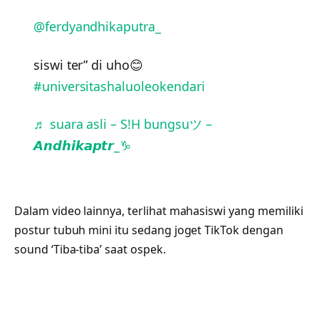
@ferdyandhikaputra_
siswi ter” di uho😊
#universitashaluoleokendari
♬ suara asli – S!H bungsuツ –
𝘼𝙣𝙙𝙝𝙞𝙠𝙖𝙥𝙩𝙧_♑
Dalam video lainnya, terlihat mahasiswi yang memiliki
postur tubuh mini itu sedang joget TikTok dengan
sound ‘Tiba-tiba’ saat ospek.