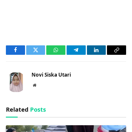
Facebook
Twitter
WhatsApp
Telegram
LinkedIn
Copy
Link
Novi Siska Utari
Website
Related
Posts