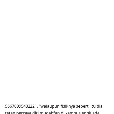
56678995432221, “walaupun fisiknya seperti itu dia
tetap percaya diri mudah²an di kampus engk ada