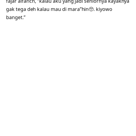
fajar alfarich, “kalau aku yang jadi seniornya kayaknya
gak tega deh kalau mau di mara”hin🥺. kiyowo
banget.”