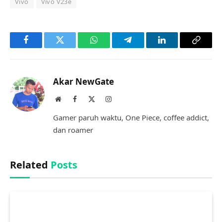
Vivo
Vivo V23e
Facebook
Twitter
WhatsApp
Telegram
LinkedIn
Copy
Link
Akar NewGate
Website
Facebook
X
Instagram
(Twitter)
Gamer paruh waktu, One Piece, coffee addict,
dan roamer
Related
Posts