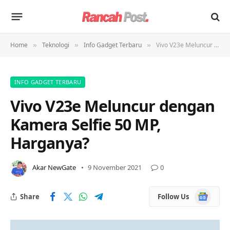
Home
Teknologi
Info Gadget Terbaru
Vivo V23e Meluncur dengan Kamera Selfie 50 MP, Harganya?
»
»
»
INFO GADGET TERBARU
Vivo V23e Meluncur dengan
Kamera Selfie 50 MP,
Harganya?
Akar NewGate
9 November 2021
0
Google
Share
Follow Us
News