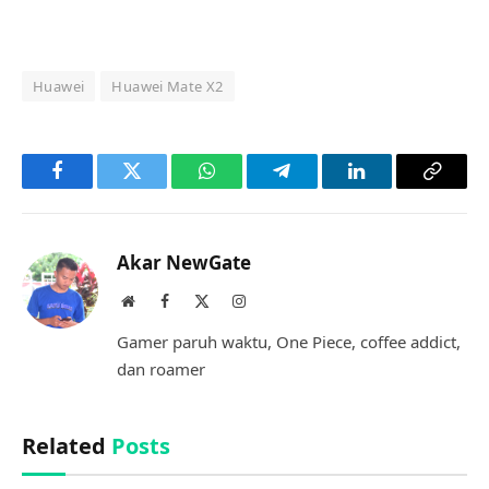
Huawei
Huawei Mate X2
Facebook
Twitter
WhatsApp
Telegram
LinkedIn
Copy
Link
Akar NewGate
Website
Facebook
X
Instagram
(Twitter)
Gamer paruh waktu, One Piece, coffee addict,
dan roamer
Related
Posts