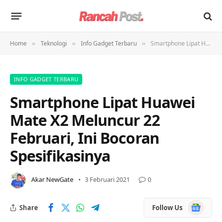
Home
Teknologi
Info Gadget Terbaru
Smartphone Lipat Huawei Mate X2 Meluncur 22 Februari, Ini Bocoran Spesifikasinya
»
»
»
INFO GADGET TERBARU
Smartphone Lipat Huawei
Mate X2 Meluncur 22
Februari, Ini Bocoran
Spesifikasinya
Akar NewGate
3 Februari 2021
0
Google
Share
Follow Us
News