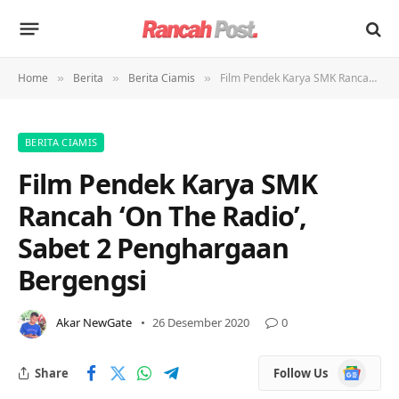
Home
Berita
Berita Ciamis
Film Pendek Karya SMK Rancah ‘On The Radio’, Sabet 2 Penghargaan Bergengsi
»
»
»
BERITA CIAMIS
Film Pendek Karya SMK
Rancah ‘On The Radio’,
Sabet 2 Penghargaan
Bergengsi
Akar NewGate
26 Desember 2020
0
Google
Share
Follow Us
News