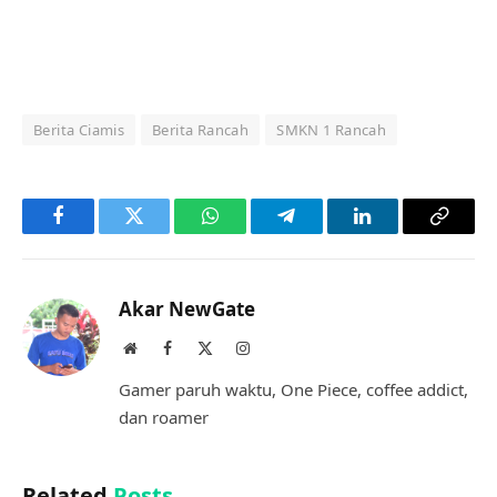
Berita Ciamis
Berita Rancah
SMKN 1 Rancah
Facebook
Twitter
WhatsApp
Telegram
LinkedIn
Copy
Link
Akar NewGate
Website
Facebook
X
Instagram
(Twitter)
Gamer paruh waktu, One Piece, coffee addict,
dan roamer
Related
Posts