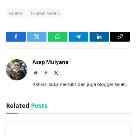
Huawei
Huawei Mate X
Facebook
Twitter
WhatsApp
Telegram
LinkedIn
Copy
Link
Asep Mulyana
Website
Facebook
X
(Twitter)
Aktivis, suka menulis dan juga blogger sejati.
Related
Posts