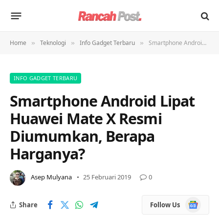
Home
Teknologi
Info Gadget Terbaru
Smartphone Android Lipat Huawei Mate X Resmi Diumumkan, Berapa Harganya?
»
»
»
INFO GADGET TERBARU
Smartphone Android Lipat
Huawei Mate X Resmi
Diumumkan, Berapa
Harganya?
Asep Mulyana
25 Februari 2019
0
Google
Share
Follow Us
News