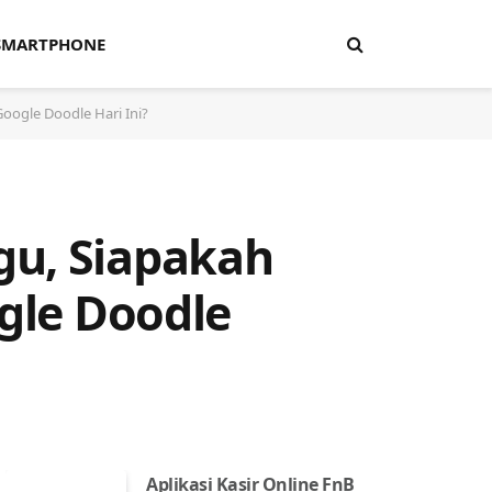
SMARTPHONE
Google Doodle Hari Ini?
gu, Siapakah
ogle Doodle
Aplikasi Kasir Online FnB