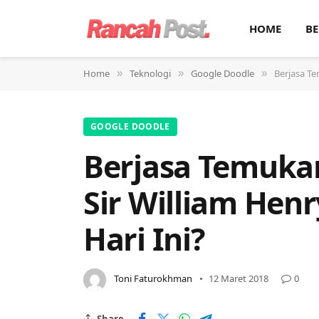
HOME
BE
Home
Teknologi
Google Doodle
Berjasa Te
»
»
»
GOOGLE DOODLE
Berjasa Temukan
Sir William Henr
Hari Ini?
Toni Faturokhman
12 Maret 2018
0
Share