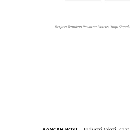
Berjasa Temukan Pewarna Sintetis Ungu Siapakah
RANCAH POST
– Industri tekstil saa