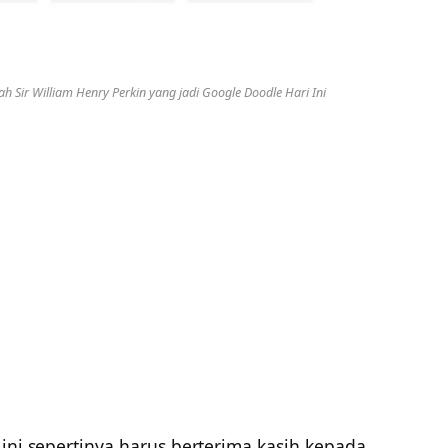
 Sir William Henry Perkin yang jadi Google Doodle Hari Ini
t ini sepertinya harus berterima kasih kepada