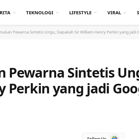
RITA
TEKNOLOGI
LIFESTYLE
VIRAL
mukan Pewarna Sintetis Ungu, Siapakah Sir William Henry Perkin yang jadi 
 Pewarna Sintetis Un
y Perkin yang jadi Go
Google
Follow Us