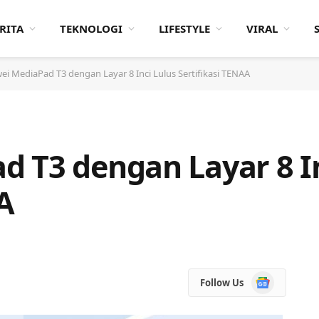
RITA
TEKNOLOGI
LIFESTYLE
VIRAL
i MediaPad T3 dengan Layar 8 Inci Lulus Sertifikasi TENAA
 T3 dengan Layar 8 In
A
Google
Follow Us
News