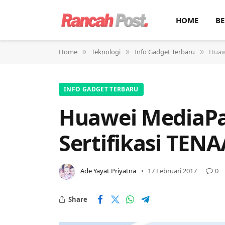
HOME
BE
Home
Teknologi
Info Gadget Terbaru
Huawe
»
»
»
INFO GADGET TERBARU
Huawei MediaPad
Sertifikasi TENA
Ade Yayat Priyatna
17 Februari 2017
0
Share