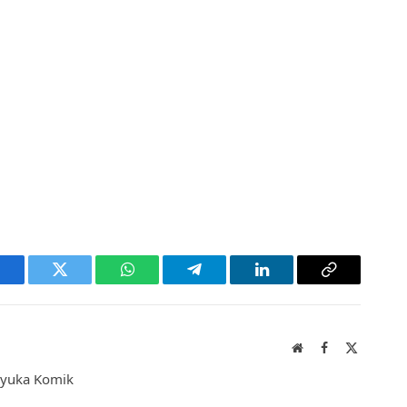
acebook
Twitter
WhatsApp
Telegram
LinkedIn
Copy
Link
Website
Facebook
X
(Twitter)
enyuka Komik