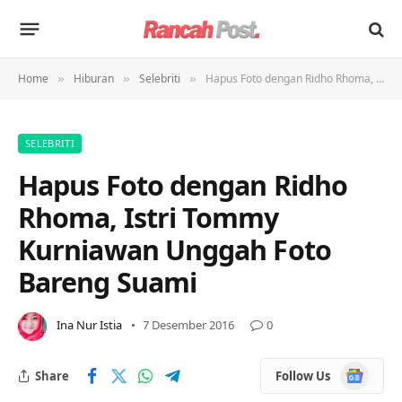
Home
Hiburan
Selebriti
Hapus Foto dengan Ridho Rhoma, Istri Tommy Kurniawan Unggah Foto Bareng Suami
»
»
»
SELEBRITI
Hapus Foto dengan Ridho
Rhoma, Istri Tommy
Kurniawan Unggah Foto
Bareng Suami
Ina Nur Istia
7 Desember 2016
0
Google
Share
Follow Us
News