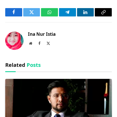
Facebook
Twitter
WhatsApp
Telegram
LinkedIn
Copy
Link
Ina Nur Istia
Website
Facebook
X
(Twitter)
Related
Posts