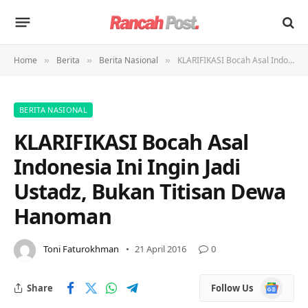
Home
Berita
Berita Nasional
KLARIFIKASI Bocah Asal Indonesia Ini Ingin Jadi Ustadz, Bukan Titisan Dewa Hanoman
»
»
»
BERITA NASIONAL
KLARIFIKASI Bocah Asal
Indonesia Ini Ingin Jadi
Ustadz, Bukan Titisan Dewa
Hanoman
Toni Faturokhman
21 April 2016
0
Google
Share
Follow Us
News