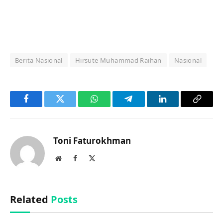
Berita Nasional
Hirsute Muhammad Raihan
Nasional
Facebook
Twitter
WhatsApp
Telegram
LinkedIn
Copy
Link
Toni Faturokhman
Website
Facebook
X
(Twitter)
Related
Posts