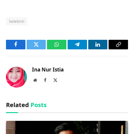
Selebriti
Facebook
Twitter
WhatsApp
Telegram
LinkedIn
Copy
Link
Ina Nur Istia
Website
Facebook
X
(Twitter)
Related
Posts