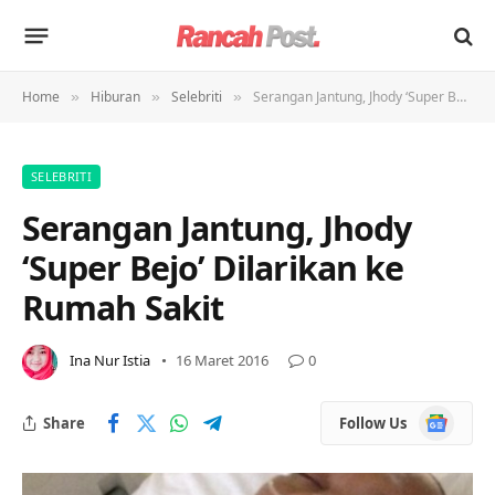
Home
Hiburan
Selebriti
Serangan Jantung, Jhody ‘Super Bejo’ Dilarikan ke Rumah Sakit
»
»
»
SELEBRITI
Serangan Jantung, Jhody
‘Super Bejo’ Dilarikan ke
Rumah Sakit
Ina Nur Istia
16 Maret 2016
0
Google
Share
Follow Us
News