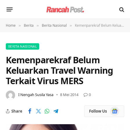
Home
Berita
Berita Nasional
Kemenparekraf Belum Keluarkan Travel Warning Terkait Virus MERS
»
»
»
BERITA NASIONAL
Kemenparekraf Belum
Keluarkan Travel Warning
Terkait Virus MERS
I Nengah Susila Yasa
8 Mei 2014
0
Google
Share
Follow Us
News