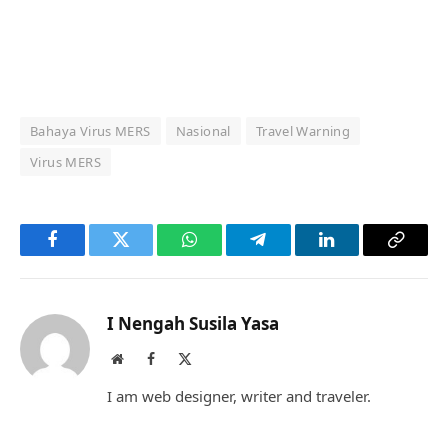
Bahaya Virus MERS
Nasional
Travel Warning
Virus MERS
Facebook
Twitter
WhatsApp
Telegram
LinkedIn
Copy
Link
I Nengah Susila Yasa
Website
Facebook
X
(Twitter)
I am web designer, writer and traveler.