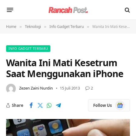
Home
Teknologi
Info Gadget Terbaru
Wanita Ini Mati Kesetrum Saat Menggunakan iPhone
»
»
»
INFO GADGET TERBARU
Wanita Ini Mati Kesetrum
Saat Menggunakan iPhone
Zezen Zaini Nurdin
15 Juli 2013
2
Google
Share
Follow Us
News