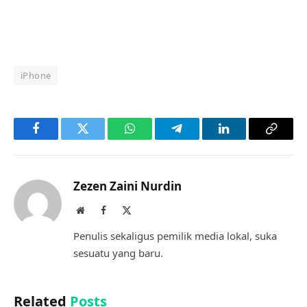
iPhone
Facebook
Twitter
WhatsApp
Telegram
LinkedIn
Copy
Link
Zezen Zaini Nurdin
Website
Facebook
X
(Twitter)
Penulis sekaligus pemilik media lokal, suka
sesuatu yang baru.
Related
Posts