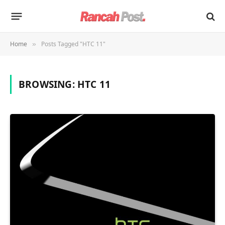
Home
Posts Tagged "HTC 11"
»
BROWSING:
HTC 11