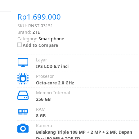
Rp1.699.000
SKU:
RNST-03151
Brand:
ZTE
Category:
Smartphone
Add to Compare
Layar
IPS LCD 6.7 inci
Prosesor
Octa-core 2.0 GHz
Memori Internal
256 GB
RAM
8 GB
Kamera
Belakang Triple 108 MP + 2 MP + 2 MP, Depan
Dual 50 MP + TOF 3D