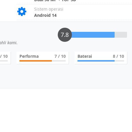
Sistem operasi
Android 14
7.8
hli kami.
/ 10
Performa
7
/ 10
Baterai
8
/ 10