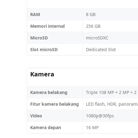
RAM
8 GB
Memori internal
256 GB
MicroSD
microSDXC
Slot microSD
Dedicated Slot
Kamera
Kamera belakang
Triple 108 MP + 2 MP + 2
Fitur kamera belakang
LED flash, HDR, panoram
Video
1080p@30fps
Kamera depan
16 MP